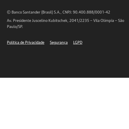
Análises Econômicas
Horários de Atendimento
© Banco Santander (Brasil) S.A., CNPJ: 90.400.888/0001-42
Definições de Cookies
Av. Presidente Juscelino Kubitschek, 2041/2235 – Vila Olímpia – São
Telefones
Paulo/SP.
Segurança
Política de Privacidade
Segurança
LGPD
Ética – Canal de denúncia