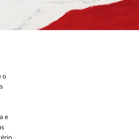
 o
es
a e
as
tério