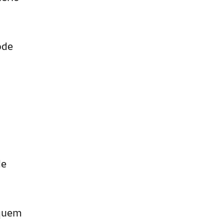
ode
de
 quem