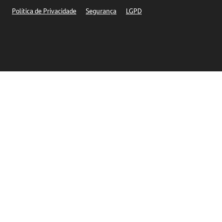
Segurança
Política de Privacidade
Segurança
LGPD
Ética – Canal de denúncia