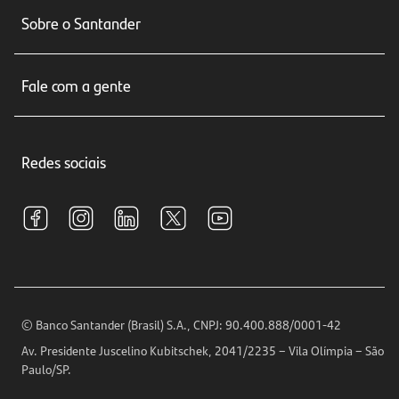
Conta corrente
Sobre o Santander
Cartões de crédito
Sobre nós
Seguros
Fale com a gente
Educação Financeira
Crédito e Financiamentos
Central de Atendimento
Trabalhe conosco
Investimentos
Redes sociais
Central de Renegociação
Sustentabilidade
Tarifas e pacotes de serviços
S.A.C
Relações com Investidores
Para sua Empresa
Ouvidoria
Imprensa
Encontre nossas agências
Análises Econômicas
Horários de Atendimento
© Banco Santander (Brasil) S.A., CNPJ: 90.400.888/0001-42
Definições de Cookies
Av. Presidente Juscelino Kubitschek, 2041/2235 – Vila Olímpia – São
Telefones
Paulo/SP.