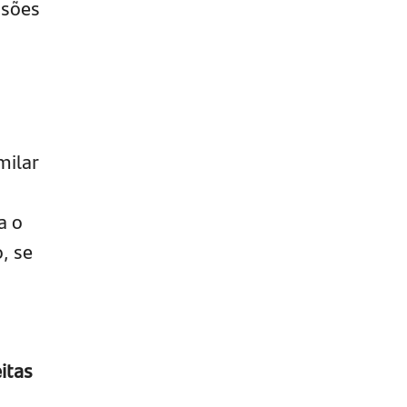
usões
milar
a o
, se
itas