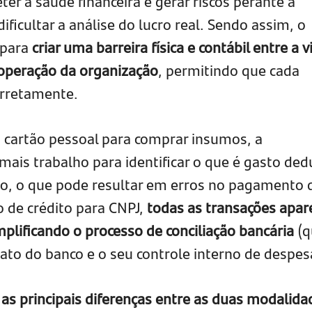
r a saúde financeira e gerar riscos perante a
ificultar a análise do lucro real. Sendo assim, o
 para
criar uma barreira física e contábil entre a v
operação da organização
, permitindo que cada
orretamente.
u cartão pessoal para comprar insumos, a
ais trabalho para identificar o que é gasto dedu
do, o que pode resultar em erros no pagamento 
o de crédito para CNPJ,
todas as transações apa
mplificando o processo de conciliação bancária
(q
rato do banco e o seu controle interno de despes
 as principais diferenças entre as duas modalida