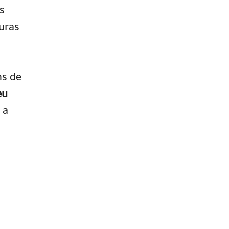
s
uras
ns de
eu
 a