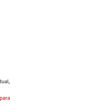
dual,
 para