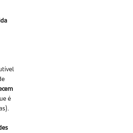
ida
tível
de
recem
ue é
as).
des