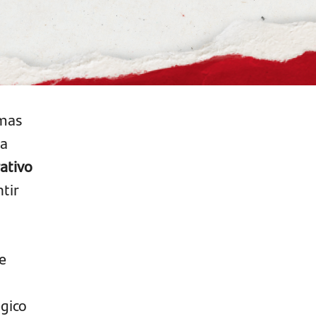
 mas
ia
ativo
tir
e
égico