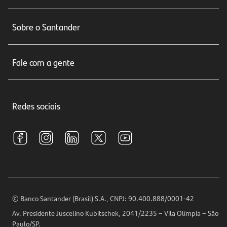
Conta corrente
Sobre o Santander
Cartões de crédito
Sobre nós
Seguros
Fale com a gente
Educação Financeira
Crédito e Financiamentos
Central de Atendimento
Trabalhe conosco
Investimentos
Redes sociais
Central de Renegociação
Sustentabilidade
Tarifas e pacotes de serviços
S.A.C
Relações com Investidores
Para sua Empresa
Ouvidoria
Imprensa
Encontre nossas agências
Análises Econômicas
Horários de Atendimento
© Banco Santander (Brasil) S.A., CNPJ: 90.400.888/0001-42
Definições de Cookies
Av. Presidente Juscelino Kubitschek, 2041/2235 – Vila Olímpia – São
Telefones
Paulo/SP.