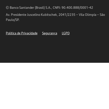
Análises Econômicas
Horários de Atendimento
© Banco Santander (Brasil) S.A., CNPJ: 90.400.888/0001-42
Definições de Cookies
Av. Presidente Juscelino Kubitschek, 2041/2235 – Vila Olímpia – São
Telefones
Paulo/SP.
Segurança
Política de Privacidade
Segurança
LGPD
Ética – Canal de denúncia