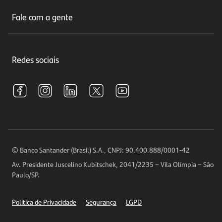
Sobre nós
Seguros
Fale com a gente
Educação Financeira
Crédito e Financiamentos
Central de Atendimento
Trabalhe conosco
Investimentos
Redes sociais
Central de Renegociação
Sustentabilidade
Tarifas e pacotes de serviços
S.A.C
Relações com Investidores
Para sua Empresa
Ouvidoria
Imprensa
Encontre nossas agências
Análises Econômicas
Horários de Atendimento
© Banco Santander (Brasil) S.A., CNPJ: 90.400.888/0001-42
Definições de Cookies
Av. Presidente Juscelino Kubitschek, 2041/2235 – Vila Olímpia – São
Telefones
Paulo/SP.
Segurança
Política de Privacidade
Segurança
LGPD
Ética – Canal de denúncia