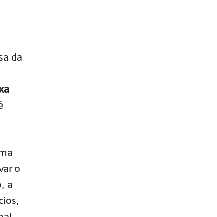
sa da
xa
ê
rma
var o
, a
cios,
oal.