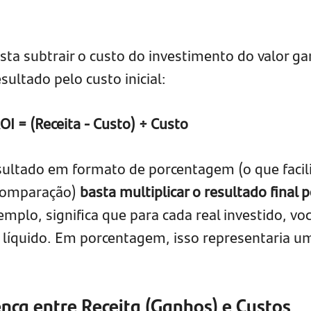
asta subtrair o custo do investimento do valor g
esultado pelo custo inicial:
OI = (Receita - Custo) ÷ Custo
esultado em formato de porcentagem (o que facil
 comparação)
basta multiplicar o resultado final p
emplo, significa que para cada real investido, vo
o líquido. Em porcentagem, isso representaria u
nça entre Receita (Ganhos) e Custos