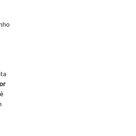
anho
ita
or
cê
m