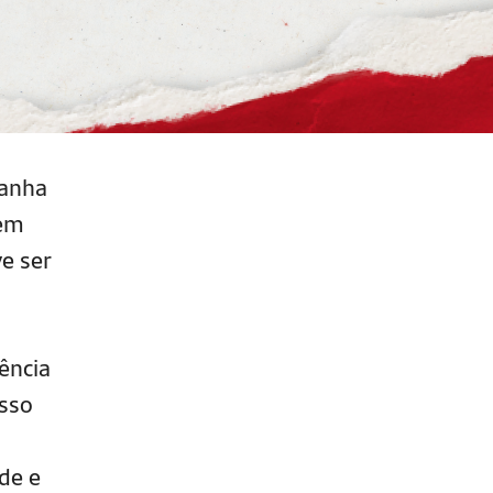
panha
Sem
e ser
ência
asso
de e