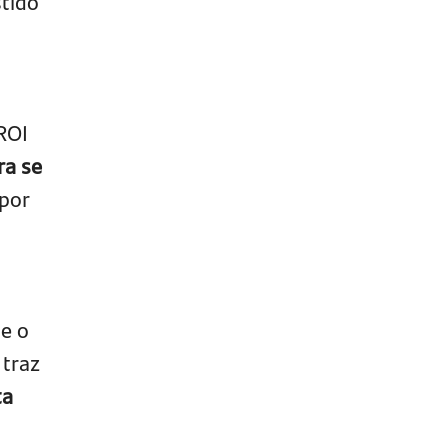
tido
ROI
ra se
 por
e o
 traz
ta