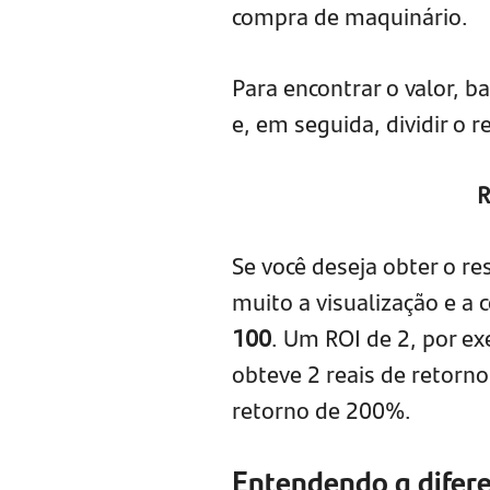
compra de maquinário.
Para encontrar o valor, b
e, em seguida, dividir o r
R
Se você deseja obter o r
muito a visualização e a
100
. Um ROI de 2, por ex
obteve 2 reais de retorn
retorno de 200%.
Entendendo a difere