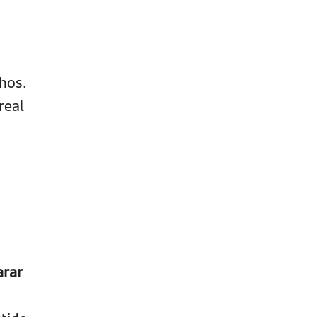
hos.
real
arar