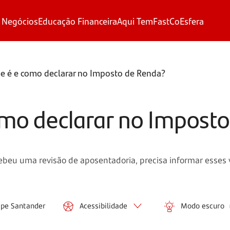
 Negócios
Educação Financeira
Aqui Tem
FastCo
Esfera
ue é e como declarar no Imposto de Renda?
omo declarar no Impost
ebeu uma revisão de aposentadoria, precisa informar esses 
ipe Santander
Acessibilidade
Modo escuro