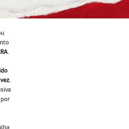
ou
unto
RRA
.
ido
 vez
.
usiva
 por
alha