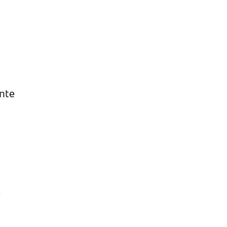
nte
e