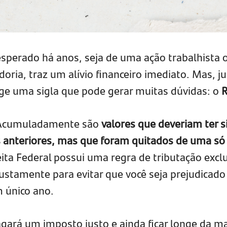
esperado há anos, seja de uma ação trabalhista 
ria, traz um alívio financeiro imediato. Mas, j
e uma sigla que pode gerar muitas dúvidas: o
 Acumuladamente são
valores que deveriam ter s
anteriores, mas que foram quitados de uma só
eita Federal possui uma regra de tributação excl
justamente para evitar que você seja prejudicado
 único ano.
agará um imposto justo e ainda ficar longe da m