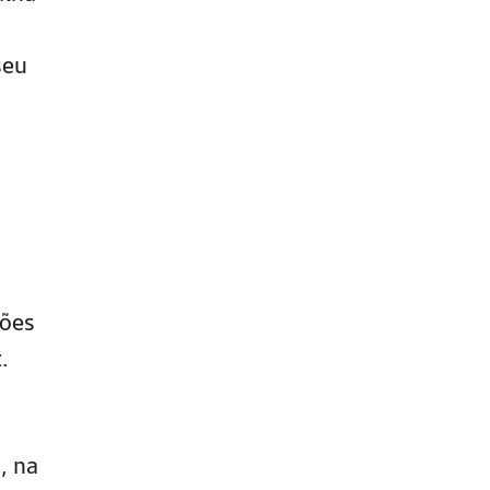
seu
sões
.
, na