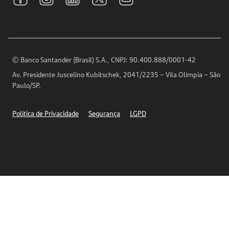
Relações com Investidores
Para sua Empresa
Ouvidoria
Imprensa
Encontre nossas agências
Análises Econômicas
Horários de Atendimento
© Banco Santander (Brasil) S.A., CNPJ: 90.400.888/0001-42
Definições de Cookies
Av. Presidente Juscelino Kubitschek, 2041/2235 – Vila Olímpia – São
Telefones
Paulo/SP.
Segurança
Política de Privacidade
Segurança
LGPD
Ética – Canal de denúncia