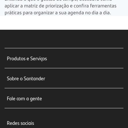
aplicar a matriz de priorização e confira ferramentas
práticas para organizar a sua agenda no dia a dia.
Produtos e Serviços
Conta corrente
Sobre o Santander
Cartões de crédito
Sobre nós
Seguros
Fale com a gente
Educação Financeira
Crédito e Financiamentos
Central de Atendimento
Trabalhe conosco
Investimentos
Redes sociais
Central de Renegociação