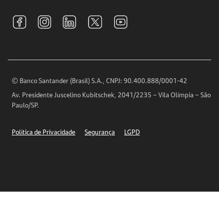
Sustentabilidade
Tarifas e pacotes de serviços
S.A.C
Relações com Investidores
Para sua Empresa
Ouvidoria
Imprensa
Encontre nossas agências
Análises Econômicas
Horários de Atendimento
© Banco Santander (Brasil) S.A., CNPJ: 90.400.888/0001-42
Definições de Cookies
Av. Presidente Juscelino Kubitschek, 2041/2235 – Vila Olímpia – São
Telefones
Paulo/SP.
Segurança
Política de Privacidade
Segurança
LGPD
Ética – Canal de denúncia