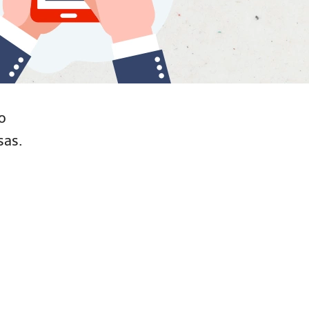
o
sas.