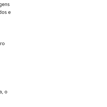
agens
dos e
iro
a, o