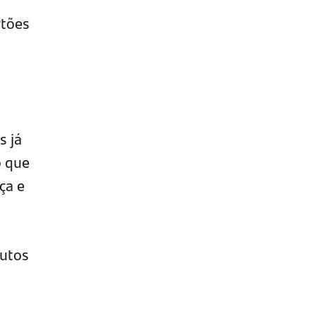
rtões
s já
o que
ça e
dutos