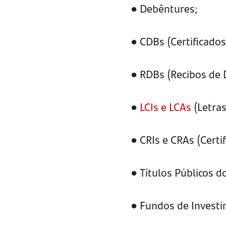
● Debêntures;
● CDBs (Certificado
● RDBs (Recibos de 
●
LCIs e LCAs
(Letras
● CRIs e CRAs (Certi
● Títulos Públicos d
● Fundos de Invest