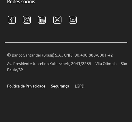
Investimentos
Redes sociais
Central de Renegociação
Sustentabilidade
Tarifas e pacotes de serviços
S.A.C
Relações com Investidores
Para sua Empresa
Ouvidoria
Imprensa
Encontre nossas agências
Análises Econômicas
Horários de Atendimento
© Banco Santander (Brasil) S.A., CNPJ: 90.400.888/0001-42
Definições de Cookies
Av. Presidente Juscelino Kubitschek, 2041/2235 – Vila Olímpia – São
Telefones
Paulo/SP.
Segurança
Política de Privacidade
Segurança
LGPD
Ética – Canal de denúncia