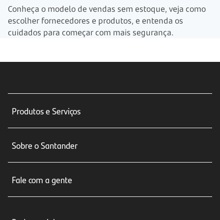
Conheça o modelo de vendas sem estoque, veja como
escolher fornecedores e produtos, e entenda os
cuidados para começar com mais segurança.
Produtos e Serviços
Conta corrente
Sobre o Santander
Cartões de crédito
Sobre nós
Seguros
Fale com a gente
Educação Financeira
Crédito e Financiamentos
Central de Atendimento
Trabalhe conosco