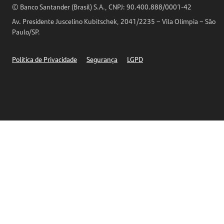
Horários de Atendimento
© Banco Santander (Brasil) S.A., CNPJ: 90.400.888/0001-42
Definições de Cookies
Av. Presidente Juscelino Kubitschek, 2041/2235 – Vila Olímpia – São
Telefones
Paulo/SP.
Segurança
Política de Privacidade
Segurança
LGPD
Ética – Canal de denúncia