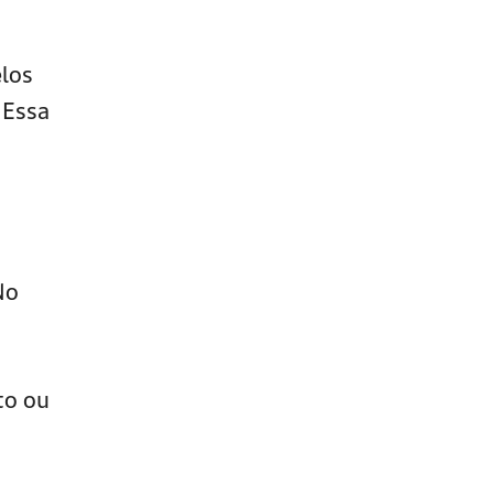
elos
 Essa
No
:
to ou