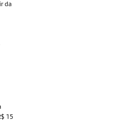
ir da
e
a
R$ 15