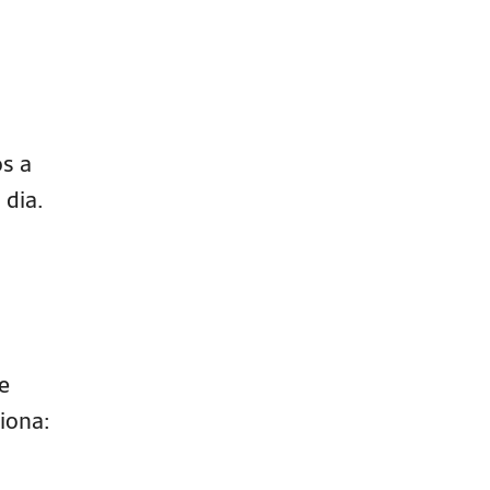
os a
 dia.
e
iona: