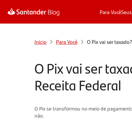
Para Você
Seus
Início
Para Você
O Pix vai ser taxado
O Pix vai ser tax
Receita Federal
O Pix se transformou no meio de pagamento 
não.