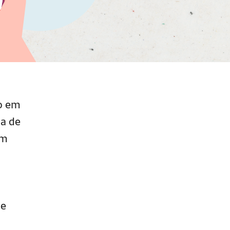
to em
ia de
em
de