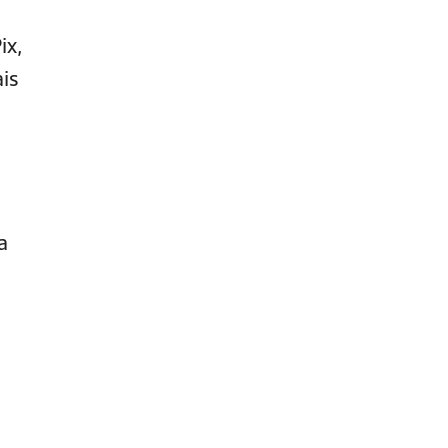
ix,
is
a