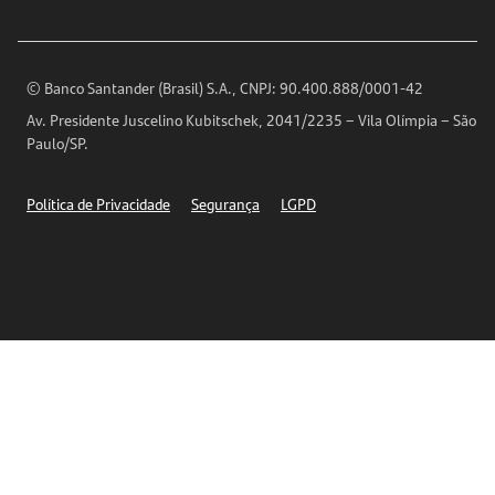
Imprensa
Encontre nossas agências
Análises Econômicas
Horários de Atendimento
© Banco Santander (Brasil) S.A., CNPJ: 90.400.888/0001-42
Definições de Cookies
Av. Presidente Juscelino Kubitschek, 2041/2235 – Vila Olímpia – São
Telefones
Paulo/SP.
Segurança
Política de Privacidade
Segurança
LGPD
Ética – Canal de denúncia