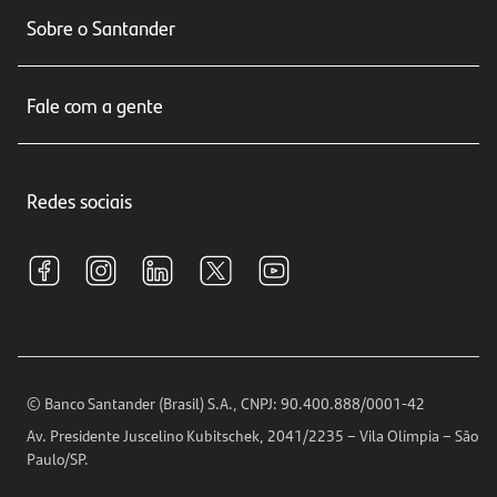
Conta corrente
Sobre o Santander
Cartões de crédito
Sobre nós
Seguros
Fale com a gente
Educação Financeira
Crédito e Financiamentos
Central de Atendimento
Trabalhe conosco
Investimentos
Redes sociais
Central de Renegociação
Sustentabilidade
Tarifas e pacotes de serviços
S.A.C
Relações com Investidores
Para sua Empresa
Ouvidoria
Imprensa
Encontre nossas agências
Análises Econômicas
Horários de Atendimento
© Banco Santander (Brasil) S.A., CNPJ: 90.400.888/0001-42
Definições de Cookies
Av. Presidente Juscelino Kubitschek, 2041/2235 – Vila Olímpia – São
Telefones
Paulo/SP.