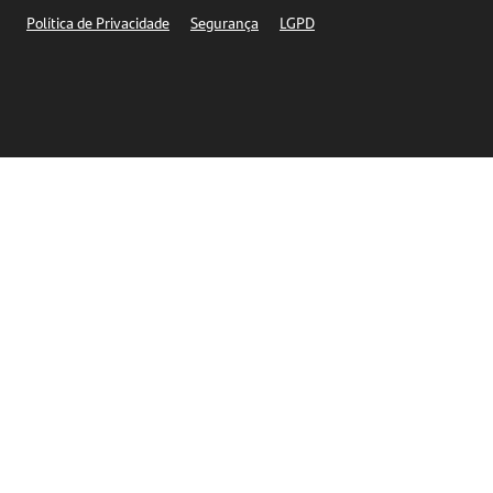
Segurança
Política de Privacidade
Segurança
LGPD
Ética – Canal de denúncia