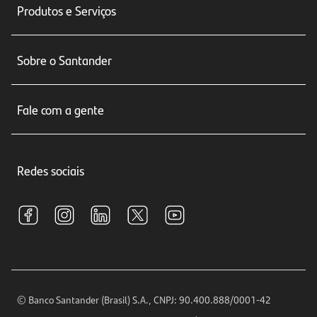
Produtos e Serviços
Conta corrente
Sobre o Santander
Cartões de crédito
Sobre nós
Seguros
Fale com a gente
Educação Financeira
Crédito e Financiamentos
Central de Atendimento
Trabalhe conosco
Investimentos
Redes sociais
Central de Renegociação
Sustentabilidade
Tarifas e pacotes de serviços
S.A.C
Relações com Investidores
Para sua Empresa
Ouvidoria
Imprensa
Encontre nossas agências
Análises Econômicas
Horários de Atendimento
© Banco Santander (Brasil) S.A., CNPJ: 90.400.888/0001-42
Definições de Cookies