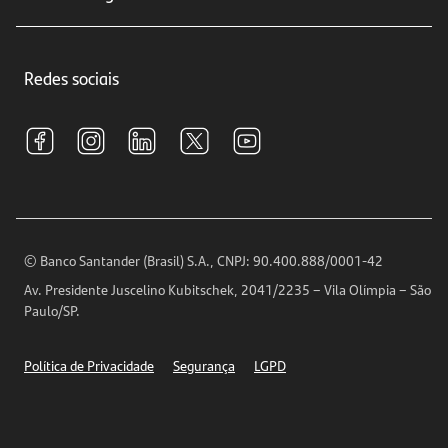
Educação Financeira
Crédito e Financiamentos
Central de Atendimento
Trabalhe conosco
Investimentos
Redes sociais
Central de Renegociação
Sustentabilidade
Tarifas e pacotes de serviços
S.A.C
Relações com Investidores
Para sua Empresa
Ouvidoria
Imprensa
Encontre nossas agências
Análises Econômicas
Horários de Atendimento
© Banco Santander (Brasil) S.A., CNPJ: 90.400.888/0001-42
Definições de Cookies
Av. Presidente Juscelino Kubitschek, 2041/2235 – Vila Olímpia – São
Telefones
Paulo/SP.
Segurança
Política de Privacidade
Segurança
LGPD
Ética – Canal de denúncia