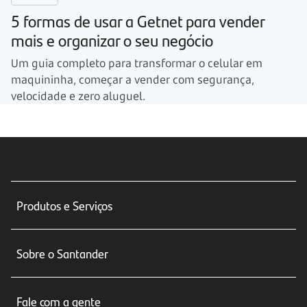
5 formas de usar a Getnet para vender
mais e organizar o seu negócio
Um guia completo para transformar o celular em
maquininha, começar a vender com segurança,
velocidade e zero aluguel.
Produtos e Serviços
Conta corrente
Sobre o Santander
Cartões de crédito
Sobre nós
Seguros
Fale com a gente