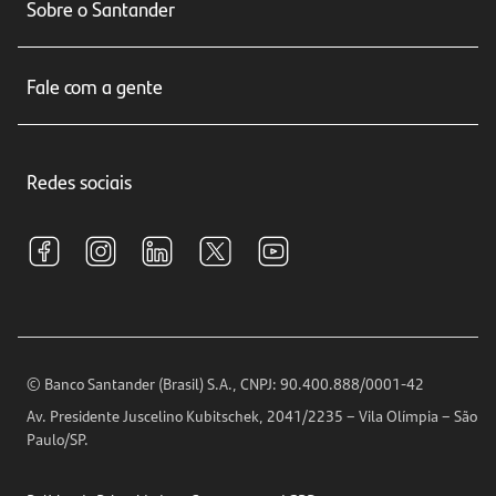
Sobre o Santander
Cartões de crédito
Sobre nós
Seguros
Fale com a gente
Educação Financeira
Crédito e Financiamentos
Central de Atendimento
Trabalhe conosco
Investimentos
Redes sociais
Central de Renegociação
Sustentabilidade
Tarifas e pacotes de serviços
S.A.C
Relações com Investidores
Para sua Empresa
Ouvidoria
Imprensa
Encontre nossas agências
Análises Econômicas
Horários de Atendimento
© Banco Santander (Brasil) S.A., CNPJ: 90.400.888/0001-42
Definições de Cookies
Av. Presidente Juscelino Kubitschek, 2041/2235 – Vila Olímpia – São
Telefones
Paulo/SP.
Segurança