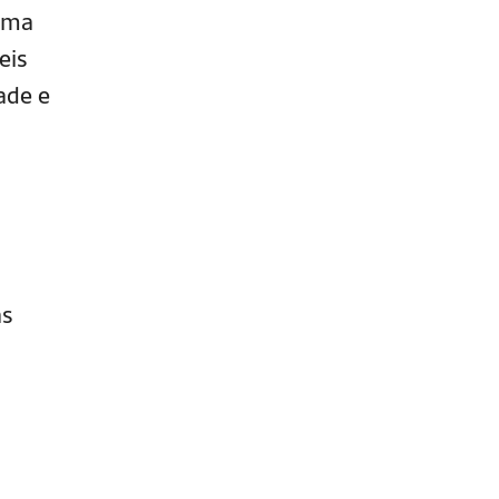
 uma
eis
ade e
as