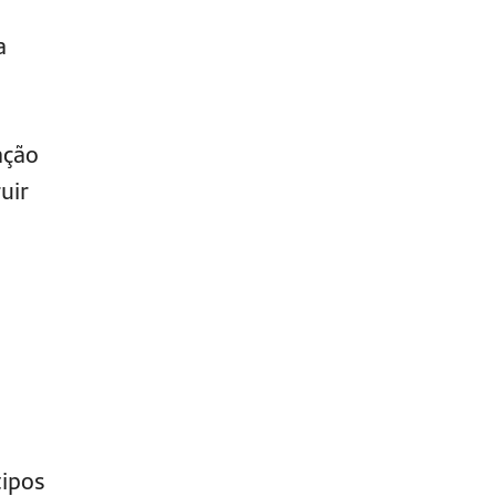
a
ação
uir
tipos