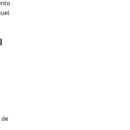
ento
guel
l
a
 de