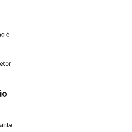
ão é
etor
ão
tante