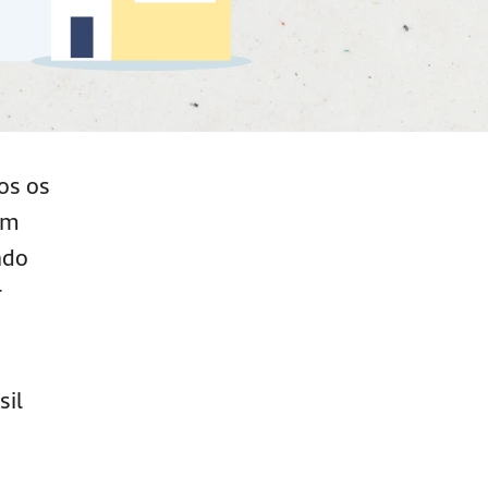
os os
em
ado
r
sil