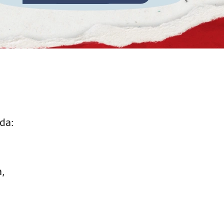
da:
a,