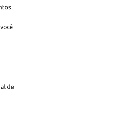
ntos.
 você
nal de