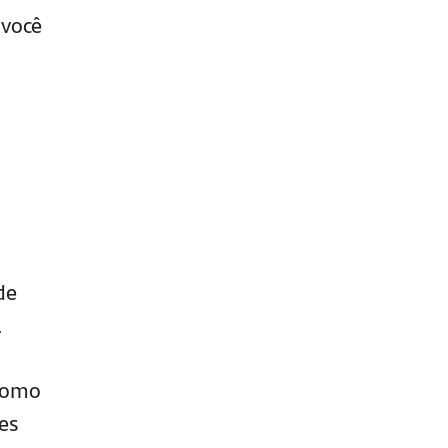
 você
de
.
como
ões