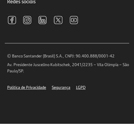
Investimentos
Redes sociais
Central de Renegociação
Sustentabilidade
Tarifas e pacotes de serviços
S.A.C
Relações com Investidores
Para sua Empresa
Ouvidoria
Imprensa
Encontre nossas agências
Análises Econômicas
Horários de Atendimento
© Banco Santander (Brasil) S.A., CNPJ: 90.400.888/0001-42
Definições de Cookies
Av. Presidente Juscelino Kubitschek, 2041/2235 – Vila Olímpia – São
Telefones
Paulo/SP.
Segurança
Política de Privacidade
Segurança
LGPD
Ética – Canal de denúncia