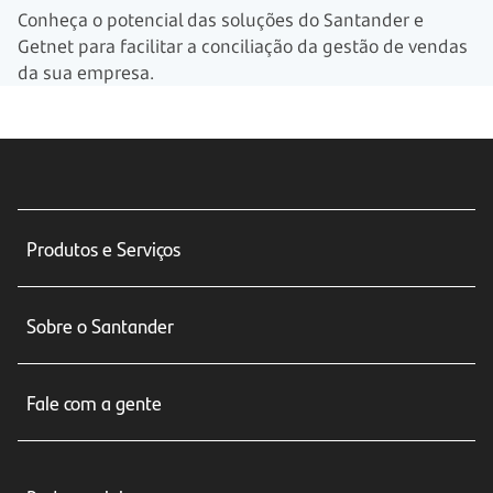
Conheça o potencial das soluções do Santander e
Getnet para facilitar a conciliação da gestão de vendas
da sua empresa.
Produtos e Serviços
Conta corrente
Sobre o Santander
Cartões de crédito
Sobre nós
Seguros
Fale com a gente
Educação Financeira
Crédito e Financiamentos
Central de Atendimento
Trabalhe conosco