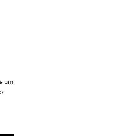
ce um
 o