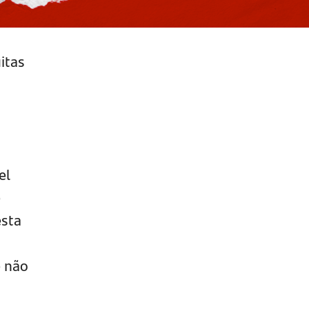
itas
el
e
esta
ê não