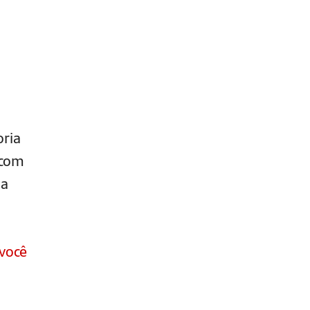
oria
 com
 a
você