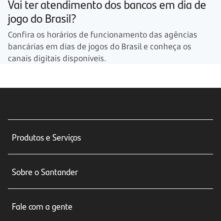
Vai ter atendimento dos bancos em dia de
jogo do Brasil?
Confira os horários de funcionamento das agências
bancárias em dias de jogos do Brasil e conheça os
canais digitais disponíveis.
Produtos e Serviços
Conta corrente
Sobre o Santander
Cartões de crédito
Sobre nós
Seguros
Fale com a gente
Educação Financeira