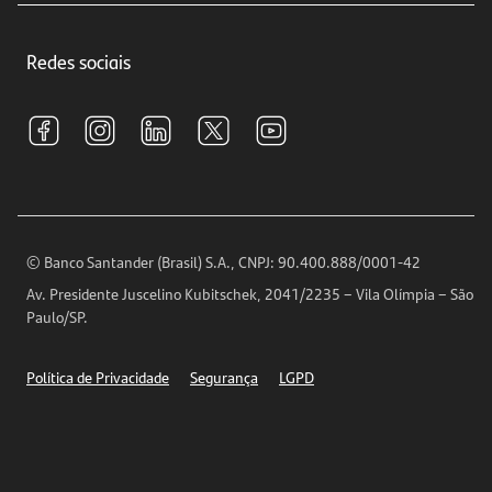
Crédito e Financiamentos
Central de Atendimento
Trabalhe conosco
Investimentos
Redes sociais
Central de Renegociação
Sustentabilidade
Tarifas e pacotes de serviços
S.A.C
Relações com Investidores
Para sua Empresa
Ouvidoria
Imprensa
Encontre nossas agências
Análises Econômicas
Horários de Atendimento
© Banco Santander (Brasil) S.A., CNPJ: 90.400.888/0001-42
Definições de Cookies
Av. Presidente Juscelino Kubitschek, 2041/2235 – Vila Olímpia – São
Telefones
Paulo/SP.
Segurança
Política de Privacidade
Segurança
LGPD
Ética – Canal de denúncia