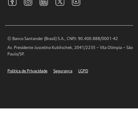
Relações com Investidores
Para sua Empresa
Ouvidoria
Imprensa
Encontre nossas agências
Análises Econômicas
Horários de Atendimento
© Banco Santander (Brasil) S.A., CNPJ: 90.400.888/0001-42
Definições de Cookies
Av. Presidente Juscelino Kubitschek, 2041/2235 – Vila Olímpia – São
Telefones
Paulo/SP.
Segurança
Política de Privacidade
Segurança
LGPD
Ética – Canal de denúncia