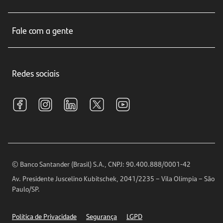
Cartões de crédito
Sobre nós
Seguros
Fale com a gente
Educação Financeira
Crédito e Financiamentos
Central de Atendimento
Trabalhe conosco
Investimentos
Redes sociais
Central de Renegociação
Sustentabilidade
Tarifas e pacotes de serviços
S.A.C
Relações com Investidores
Para sua Empresa
Ouvidoria
Imprensa
Encontre nossas agências
Análises Econômicas
Horários de Atendimento
© Banco Santander (Brasil) S.A., CNPJ: 90.400.888/0001-42
Definições de Cookies
Av. Presidente Juscelino Kubitschek, 2041/2235 – Vila Olímpia – São
Telefones
Paulo/SP.
Segurança
Política de Privacidade
Segurança
LGPD