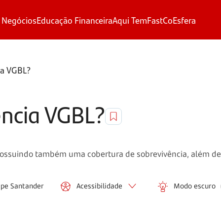
 Negócios
Educação Financeira
Aqui Tem
FastCo
Esfera
ia VGBL?
ência VGBL?
possuindo também uma cobertura de sobrevivência, além de
ipe Santander
Acessibilidade
Modo escuro