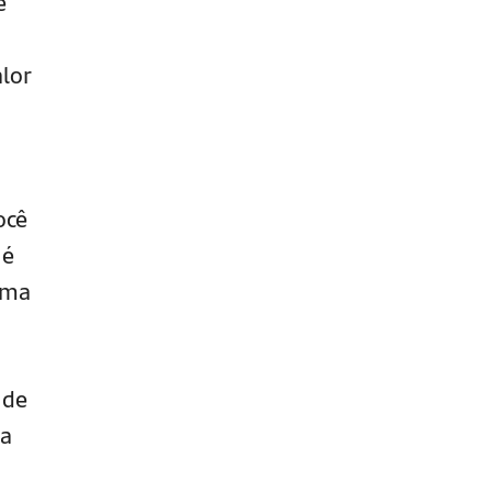
e
lor
ocê
 é
uma
 de
ua