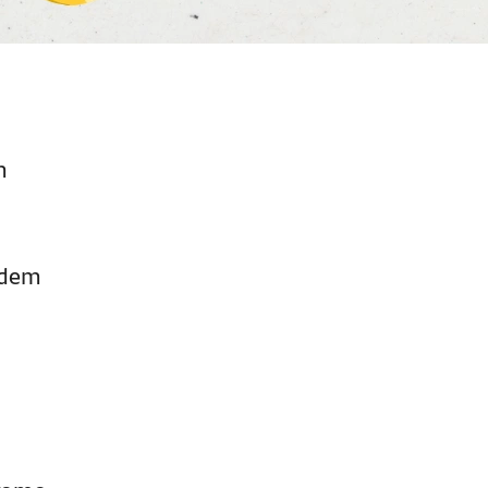
m
ndem