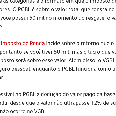
tre as categorias é o formato em que o Imposto d
ores. O PGBL é sobre o valor total que consta no
e você possui 50 mil no momento do resgate, o va
e.
o
Imposto de Renda
incide sobre o retorno que o
por tanto se você tiver 50 mil, mas o lucro que v
mposto será sobre esse valor. Além disso, o VGBL
guro pessoal, enquanto o PGBL funciona como 
r.
ssível no PGBL a dedução do valor pago da base
nda, desde que o valor não ultrapasse 12% de s
 não ocorre no VGBL.