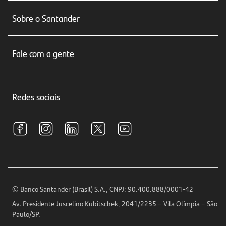
Conta corrente
Sobre o Santander
Cartões de crédito
Sobre nós
Seguros
Fale com a gente
Educação Financeira
Crédito e Financiamentos
Central de Atendimento
Trabalhe conosco
Investimentos
Redes sociais
Central de Renegociação
Sustentabilidade
Tarifas e pacotes de serviços
S.A.C
Relações com Investidores
Para sua Empresa
Ouvidoria
Imprensa
Encontre nossas agências
Análises Econômicas
Horários de Atendimento
© Banco Santander (Brasil) S.A., CNPJ: 90.400.888/0001-42
Definições de Cookies
Av. Presidente Juscelino Kubitschek, 2041/2235 – Vila Olímpia – São
Telefones
Paulo/SP.