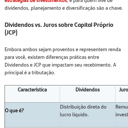
dividendos, planejamento e diversificação são a chave.
Dividendos vs. Juros sobre Capital Próprio
(JCP)
Embora ambos sejam proventos e representem renda
para você, existem diferenças práticas entre
Dividendos e JCP que impactam seu recebimento. A
principal é a tributação.
Característica
Dividendos
Juro
Distribuição direta do
Remun
O que é?
lucro líquido.
inves