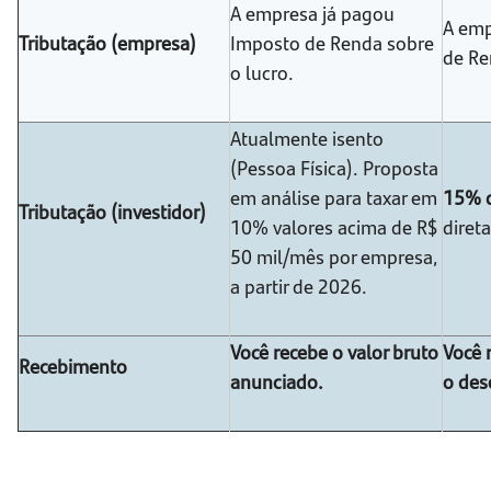
A empresa já pagou
A emp
Tributação (empresa)
Imposto de Renda sobre
de Re
o lucro.
Atualmente isento
(Pessoa Física). Proposta
em análise para taxar em
15% d
Tributação (investidor)
10% valores acima de R$
diret
50 mil/mês por empresa,
a partir de 2026.
Você recebe o valor bruto
Você 
Recebimento
anunciado.
o des