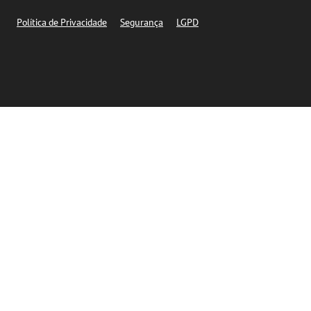
Segurança
Política de Privacidade
Segurança
LGPD
Ética – Canal de denúncia