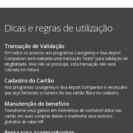
apresentação do cartão físico ou do QR Code gerado no
cadastre seu cartão Visa Infinite para visualizar as salas
Ofertas válidas para titular e cartões adicionais de
app.
disponíveis. O acesso é feito exclusivamente via QR
ambas as bandeiras. A partir do 3º acesso, será cobrada
Code gerado no aplicativo.
a taxa vigente da sala.
Dicas e regras de utilização
Transação de Validação
Em todos os acessos aos programas LoungeKey e Visa Airport
Companion será realizada uma transação “teste” para validação de
elegibilidade. Mas não se preocupe, esta transação não será
cobrada em fatura.
Cadastro do Cartão
Nos programas LoungeKey e Visa Airport Companion é necessário
que seja fornecido o número do seu cartão físico no cadastro.
Manutenção do benefício
Transforme seus gastos em momentos de conforto! Utilize seu
cartão em suas compras diárias e mantenha seus acessos
gratuitos às salas VIP.
Regra para acompanhantes