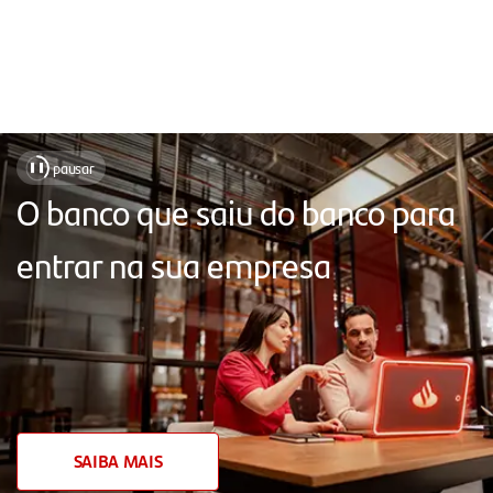
Soluções
pausar
❚❚
para
O banco que saiu do banco para
sua
entrar na sua empresa
empresa,
com
atendimento
próximo,
chat
humanizado,
SAIBA MAIS