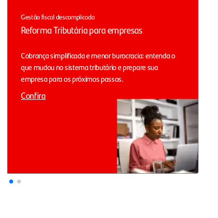
Gestão fiscal descomplicada
Reforma Tributária para empresas
Cobrança simplificada e menor burocracia: entenda o
que mudou no sistema tributário e prepare sua
empresa para os próximos passos.
Confira