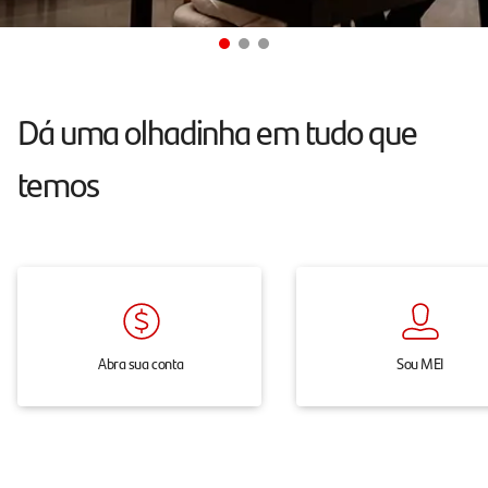
conta
e
maquininha
sem
Dá uma olhadinha em tudo que
mensalidade.
temos
Abra sua conta
Sou MEI