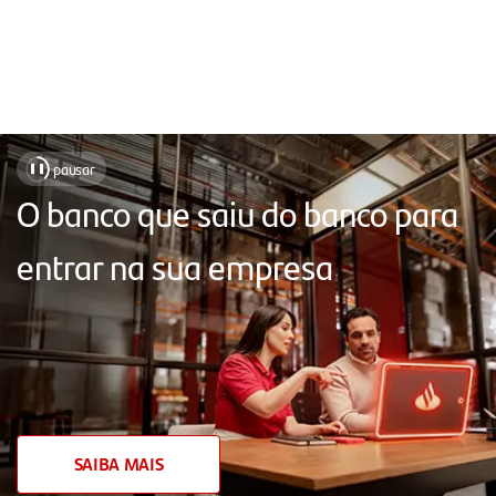
Soluções
pausar
❚❚
para
O banco que saiu do banco para
sua
entrar na sua empresa
empresa,
com
atendimento
próximo,
chat
humanizado,
SAIBA MAIS