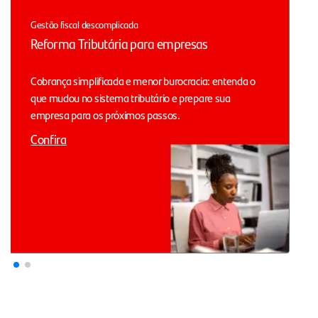
Gestão fiscal descomplicada
Reforma Tributária para empresas
Cobrança simplificada e menor burocracia: entenda o
que mudou no sistema tributário e prepare sua
empresa para os próximos passos.
Confira