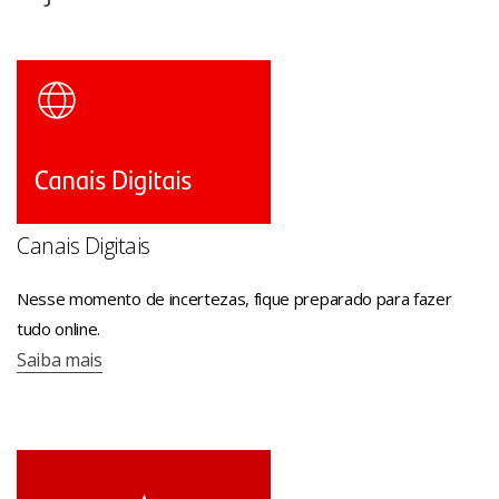
ITAPORANGA - R SETE DE SETEMBRO 1350 - 10h às
15h
MOGI DAS CRUZES - SELECT SHOP MOGI CRUZES - AV
VER NARCISO YAGUE GUIMARAES 1001 PISO TERREO L
- 10h às 17h - Horário de caixa: 10h às 17h
NOVA ODESSA - RD ARNALDO JULIO MAUERBERG 4000
- 09h às 14h
PARANAPUA - AV ANTONIO GOMES CASTRO 2679 -
Canais Digitais
11h às 16h
POPULINA - R SAO PAULO 1365 - 11h às 16h - Horário
Nesse momento de incertezas, fique preparado para fazer
de caixa: 10h às 15h
tudo online.
SAO MANUEL - R EPITACIO PESSOA 350 - 09h às 15h
Saiba mais
SAO PAULO - PA SHOP BUTANTA-SP - AV PROF
FRANCISCO MORATO 2718 LJ 93 - 10h às 17h
SAO PAULO - MOEMA-SP - AV IBIRAPUERA 3103 L 105
PS IBIRA - 10h às 17h - Horário de caixa: 10h às 17h
SAO PAULO - PA SHOP ANALIA FRANCO SP-SP - AV REG