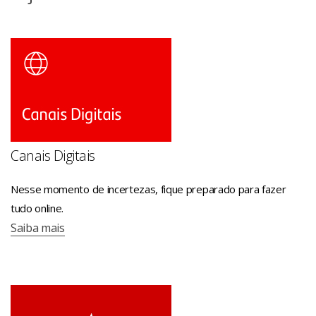
ITAPORANGA - R SETE DE SETEMBRO 1350 - 10h às
15h
MOGI DAS CRUZES - SELECT SHOP MOGI CRUZES - AV
VER NARCISO YAGUE GUIMARAES 1001 PISO TERREO L
- 10h às 17h - Horário de caixa: 10h às 17h
NOVA ODESSA - RD ARNALDO JULIO MAUERBERG 4000
- 09h às 14h
PARANAPUA - AV ANTONIO GOMES CASTRO 2679 -
Canais Digitais
11h às 16h
POPULINA - R SAO PAULO 1365 - 11h às 16h - Horário
Nesse momento de incertezas, fique preparado para fazer
de caixa: 10h às 15h
tudo online.
SAO MANUEL - R EPITACIO PESSOA 350 - 09h às 15h
Saiba mais
SAO PAULO - PA SHOP BUTANTA-SP - AV PROF
FRANCISCO MORATO 2718 LJ 93 - 10h às 17h
SAO PAULO - MOEMA-SP - AV IBIRAPUERA 3103 L 105
PS IBIRA - 10h às 17h - Horário de caixa: 10h às 17h
SAO PAULO - PA SHOP ANALIA FRANCO SP-SP - AV REG