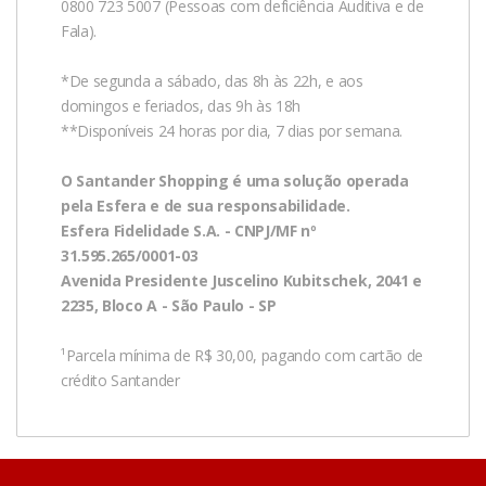
0800 723 5007 (Pessoas com deficiência Auditiva e de
ele será cancelado automaticamente. Se isso não for
Fala).
possível, basta receber o pedido e seguir o passo a
passo para a devolução explicado acima.
*De segunda a sábado, das 8h às 22h, e aos
domingos e feriados, das 9h às 18h
Atenção: a partir do momento que você solicitar a
**Disponíveis 24 horas por dia, 7 dias por semana.
devolução ou cancelamento do produto, os pontos que
O Santander Shopping é uma solução operada
seriam acumulados como recompensa pelo resgate
pela Esfera e de sua responsabilidade.
não serão mais creditados na sua conta, ainda que
Esfera Fidelidade S.A. - CNPJ/MF nº
posteriormente você decida não finalizar tal devolução
31.595.265/0001-03
ou o cancelamento através do efetivo retorno ou do
Avenida Presidente Juscelino Kubitschek, 2041 e
não recebimento do produto resgatado
2235, Bloco A - São Paulo - SP
¹Parcela mínima de R$ 30,00, pagando com cartão de
crédito Santander