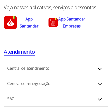
Veja nossos aplicativos, serviços e descontos
App
App Santander
Santander
Empresas
Atendimento
Central de atendimento
Consultas, informações, transações e cancelamentos.
Central de renegociação
Pessoa Física:
Pessoa Física - De segunda-feira à sexta-feira das 8h às
SAC
21h.Sábados das 9h às 16h.
• 4004 3535 (capitais e regiões metropolitanas)
4004 3535 capitais e regiões metropolitanas / 0800 702