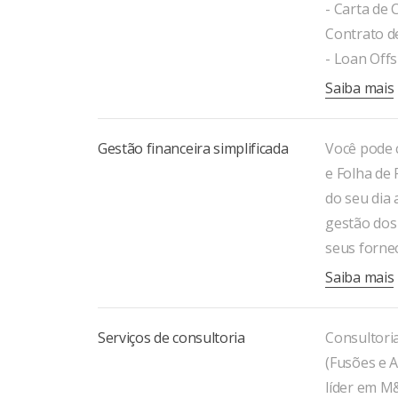
- Carta de
Contrato d
- Loan Offs
Saiba mais
Gestão financeira simplificada
Você pode 
e Folha de 
do seu dia
gestão dos
seus forne
Saiba mais
Serviços de consultoria
Consultori
(Fusões e A
líder em M&