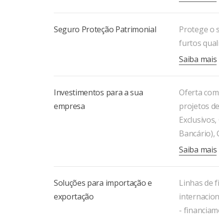
Seguro Proteção Patrimonial
Protege o 
furtos qual
Saiba mais
Investimentos para a sua
Oferta com
empresa
projetos d
Exclusivos
Bancário),
Saiba mais
Soluções para importação e
Linhas de 
exportação
internacio
- financia