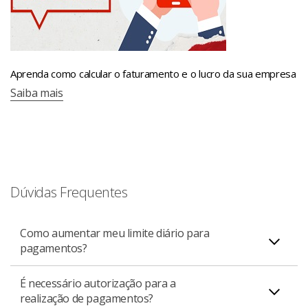
Aprenda como calcular o faturamento e o lucro da sua empresa
Saiba mais
Dúvidas Frequentes
Como aumentar meu limite diário para
pagamentos?
É necessário autorização para a
Para esta solicitação, procure o gerente da sua conta PJ
realização de pagamentos?
para que seja feita a alteração, tendo duas opções: