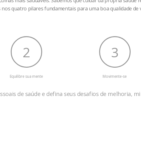
has mais saudáveis. Sabemos que cuidar da própria saúde requ
 nos quatro pilares fundamentais para uma boa qualidade de v
2
3
Equilibre sua mente
Movimente-se
oais de saúde e defina seus desafios de melhoria, mi