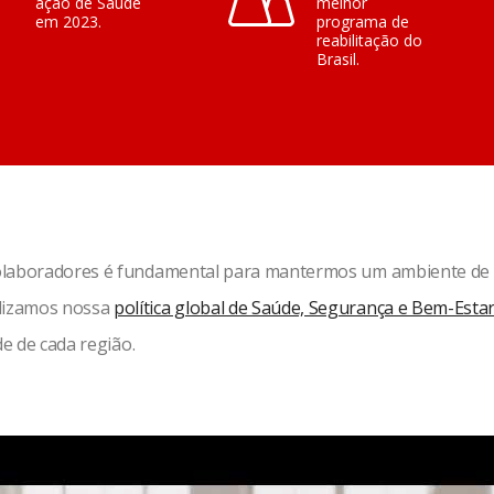
ação de Saúde
melhor
em 2023.
programa de
reabilitação do
Brasil.
olaboradores é fundamental para mantermos um ambiente de t
lizamos nossa
política global de Saúde, Segurança e Bem-Esta
de de cada região.