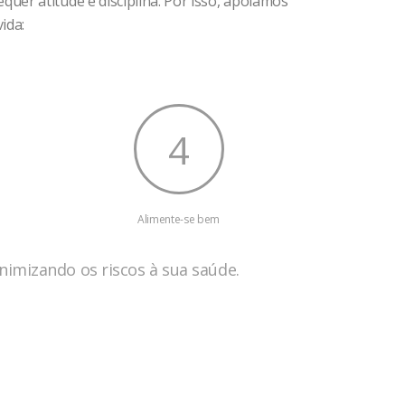
er atitude e disciplina. Por isso, apoiamos
ida:
4
Alimente-se bem
nimizando os riscos à sua saúde.