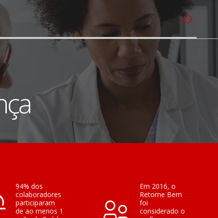
nça
94% dos
Em 2016, o
colaboradores
Retorne Bem
participaram
foi
de ao menos 1
considerado o