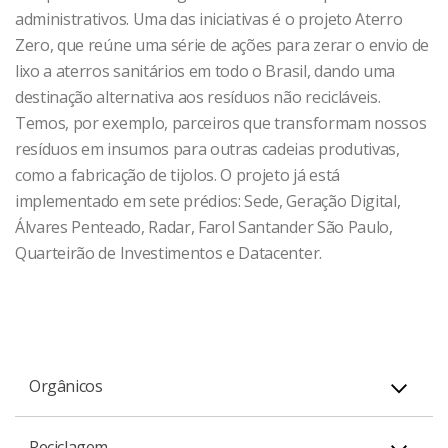
matriz energética do Datacenter para a renovável.
sustentável.
plástico reciclado, o que reduziu em 85% o uso de
administrativos. Uma das iniciativas é o projeto Aterro
Radar e Geração Digital.
plástico comum na nossa operação.
Zero, que reúne uma série de ações para zerar o envio de
Confira nossos indicadores de consumo de energia em
Evitamos impressões de uso interno e, quando são
lixo a aterros sanitários em todo o Brasil, dando uma
Adoção de sistema de climatização que dispensa o
Confira os indicadores de consumo de combustíveis em
nosso Relatório Anual Integrado, na
necessárias, adotamos, como padrão, a impressão
destinação alternativa aos resíduos não recicláveis.
consumo de água para resfriamento do Data
nosso Relatório Anual Integrado, na
Central de Resultados
.
frente e verso com autenticação por crachá.
Temos, por exemplo, parceiros que transformam nossos
Center.
Central de Resultados
.
resíduos em insumos para outras cadeias produtivas,
como a fabricação de tijolos. O projeto já está
Confira os indicadores de consumo de água em nosso
Confira os indicadores de consumo de papel em nosso
implementado em sete prédios: Sede, Geração Digital,
Relatório Anual Integrado, na
Central de Resultados
.
Álvares Penteado, Radar, Farol Santander São Paulo,
Relatório Anual Integrado, na
Central de Resultados
.
Quarteirão de Investimentos e Datacenter.
Orgânicos
Temos uma central na Sede que recebe os resíduos
Reciclagem