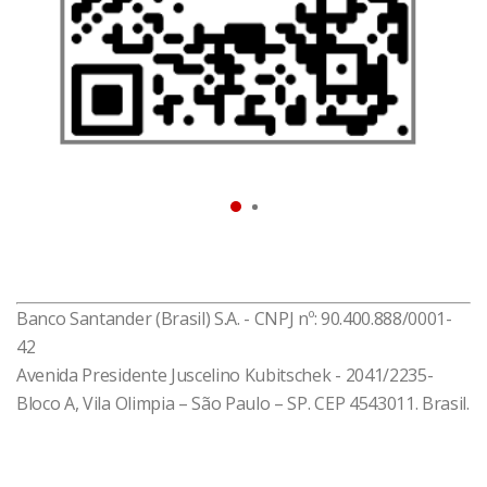
que você entenda melhor sua vida financeira e tome
as melhores decisões relacionadas a crédito,
situação do seu CPF, gastos, recebimentos, limites e
rendas.
Baixe agora e resolva o que você precisa!
*Disponível impressão digital para celulares
compatíveis
Banco Santander (Brasil) S.A. - CNPJ nº: 90.400.888/0001-
42
Avenida Presidente Juscelino Kubitschek - 2041/2235-
Bloco A, Vila Olimpia – São Paulo – SP. CEP 4543011. Brasil.