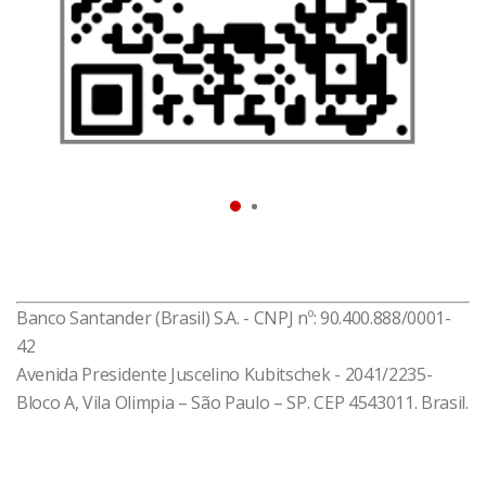
que você entenda melhor sua vida financeira e tome
as melhores decisões relacionadas a crédito,
situação do seu CPF, gastos, recebimentos, limites e
rendas.
Baixe agora e resolva o que você precisa!
*Disponível impressão digital para celulares
compatíveis
Banco Santander (Brasil) S.A. - CNPJ nº: 90.400.888/0001-
42
Avenida Presidente Juscelino Kubitschek - 2041/2235-
Bloco A, Vila Olimpia – São Paulo – SP. CEP 4543011. Brasil.