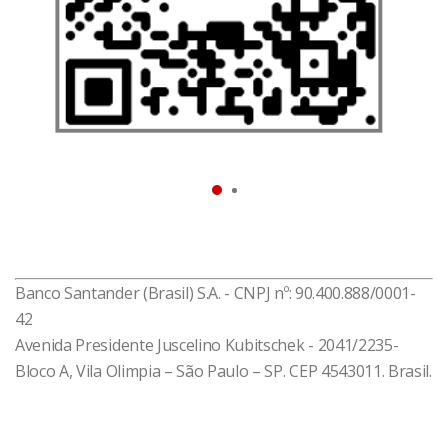
que você entenda melhor sua vida financeira e tome
as melhores decisões relacionadas a crédito,
situação do seu CPF, gastos, recebimentos, limites e
rendas.
Baixe agora e resolva o que você precisa!
*Disponível impressão digital para celulares
compatíveis
Banco Santander (Brasil) S.A. - CNPJ nº: 90.400.888/0001-
42
Avenida Presidente Juscelino Kubitschek - 2041/2235-
Bloco A, Vila Olimpia – São Paulo – SP. CEP 4543011. Brasil.