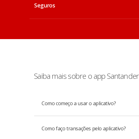
Seguros
Saiba mais sobre o app Santander
Como começo a usar o aplicativo?
Como faço transações pelo aplicativo?
Você precisa baixar o aplicativo Santander,
Depois disso, vá a um caixa eletrônico, esco