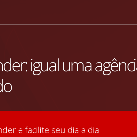
nder: igual uma agênc
do
der e facilite seu dia a dia