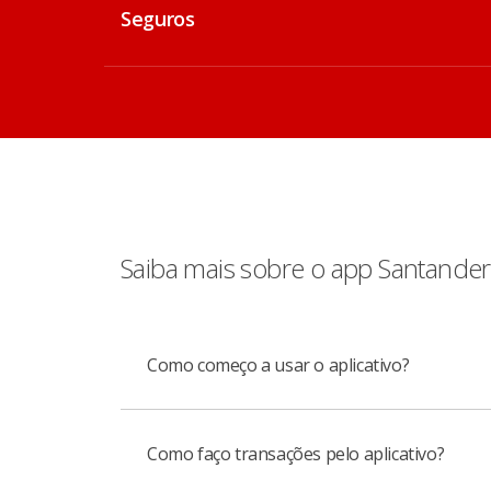
Seguros
Saiba mais sobre o app Santander
Como começo a usar o aplicativo?
Como faço transações pelo aplicativo?
Você precisa baixar o aplicativo Santander,
Depois disso, vá a um caixa eletrônico, esco