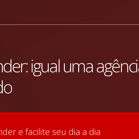
nder: igual uma agênc
do
der e facilite seu dia a dia