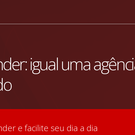
nder: igual uma agênc
do
der e facilite seu dia a dia