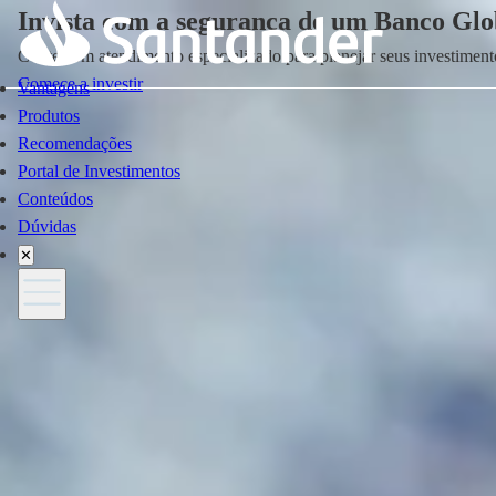
Invista com a segurança de um
Banco Glo
Conte com atendimento especializado para planejar seus
investiment
Comece a investir
Vantagens
Produtos
Recomendações
Portal de Investimentos
Conteúdos
Dúvidas
✕