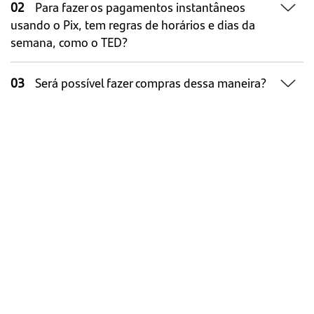
02
Para fazer os pagamentos instantâneos
usando o Pix, tem regras de horários e dias da
semana, como o TED?
03
Será possível fazer compras dessa maneira?
04
Existirá um limite máximo de operações?
05
Posso me cadastrar agora no Pix do
Santander para ter ou manter meus 10 dias sem
Ver todas as perguntas
juros?
06
Quantas chaves é preciso ter no Santander
Informações legais
para garantir os 10 dias sem juros no limite da
minha conta, se eu tiver mais de uma conta
¹ Valor sujeito à incidência de IOF.
corrente?