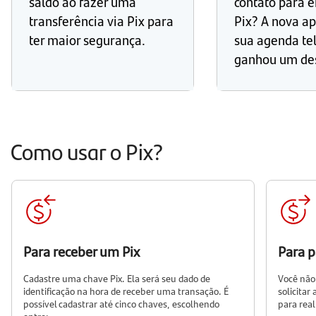
saldo ao fazer uma
contato para 
transferência via Pix para
Pix? A nova a
ter maior segurança.
sua agenda te
ganhou um de
Como usar o Pix?
Para receber um Pix
Para p
Cadastre uma chave Pix. Ela será seu dado de
Você não
identificação na hora de receber uma transação. É
solicitar
possível cadastrar até cinco chaves, escolhendo
para rea