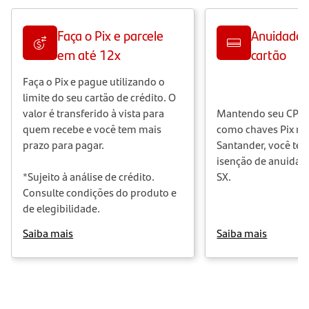
Faça o Pix e parcele
Anuidade g
em até 12x
cartão
Faça o Pix e pague utilizando o
limite do seu cartão de crédito. O
valor é transferido à vista para
Mantendo seu CPF o
quem recebe e você tem mais
como chaves Pix na
prazo para pagar.
Santander, você tem
isenção de anuidad
*Sujeito à análise de crédito.
SX.
Consulte condições do produto e
de elegibilidade.
Saiba mais
Saiba mais