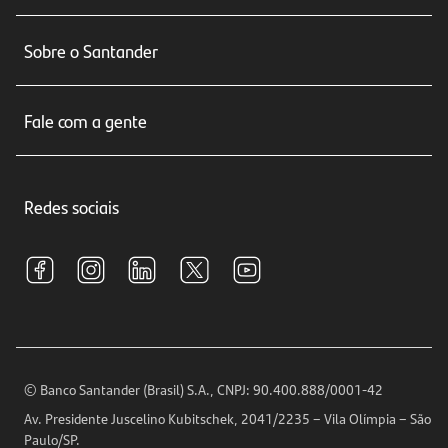
Conta corrente
Sobre o Santander
Cartões de crédito
Sobre nós
Seguros
Fale com a gente
Educação Financeira
Crédito e Financiamentos
Central de Atendimento
Trabalhe conosco
Investimentos
Redes sociais
Central de Renegociação
Sustentabilidade
Tarifas e pacotes de serviços
S.A.C
Relações com Investidores
Para sua Empresa
Ouvidoria
Imprensa
Encontre nossas agências
Análises Econômicas
Horários de Atendimento
© Banco Santander (Brasil) S.A., CNPJ: 90.400.888/0001-42
Definições de Cookies
Av. Presidente Juscelino Kubitschek, 2041/2235 – Vila Olímpia – São
Telefones
Paulo/SP.