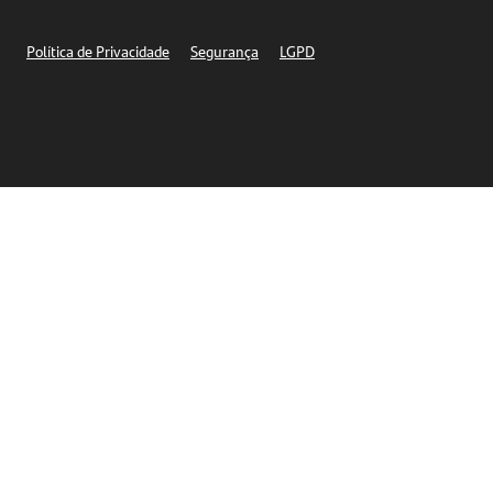
Segurança
Política de Privacidade
Segurança
LGPD
Ética – Canal de denúncia