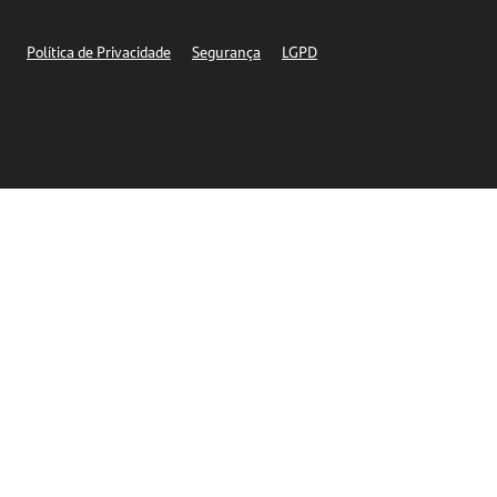
Segurança
Política de Privacidade
Segurança
LGPD
Ética – Canal de denúncia