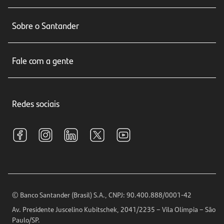
Conta corrente
Sobre o Santander
Cartões de crédito
Sobre nós
Seguros
Fale com a gente
Educação Financeira
Crédito e Financiamentos
Central de Atendimento
Trabalhe conosco
Investimentos
Redes sociais
Central de Renegociação
Sustentabilidade
Tarifas e pacotes de serviços
S.A.C
Relações com Investidores
Para sua Empresa
Ouvidoria
Imprensa
Encontre nossas agências
Análises Econômicas
Horários de Atendimento
© Banco Santander (Brasil) S.A., CNPJ: 90.400.888/0001-42
Definições de Cookies
Av. Presidente Juscelino Kubitschek, 2041/2235 – Vila Olímpia – São
Telefones
Paulo/SP.